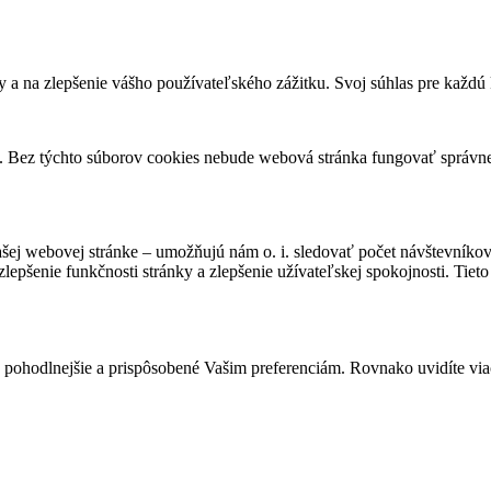
 a na zlepšenie vášho používateľského zážitku. Svoj súhlas pre každ
y. Bez týchto súborov cookies nebude webová stránka fungovať správn
ašej webovej stránke – umožňujú nám o. i. sledovať počet návštevníko
lepšenie funkčnosti stránky a zlepšenie užívateľskej spokojnosti. Tie
hodlnejšie a prispôsobené Vašim preferenciám. Rovnako uvidíte viac