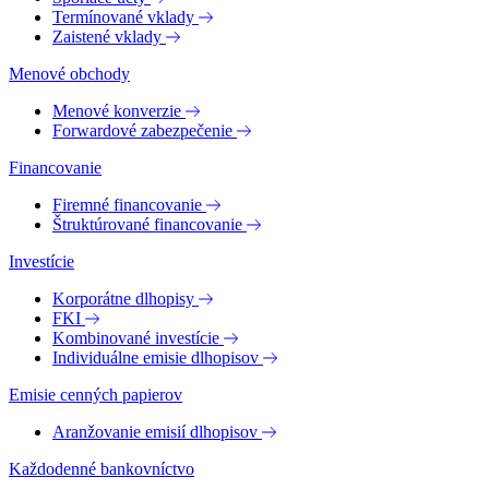
Termínované vklady
Zaistené vklady
Menové obchody
Menové konverzie
Forwardové zabezpečenie
Financovanie
Firemné financovanie
Štruktúrované financovanie
Investície
Korporátne dlhopisy
FKI
Kombinované investície
Individuálne emisie dlhopisov
Emisie cenných papierov
Aranžovanie emisií dlhopisov
Každodenné bankovníctvo