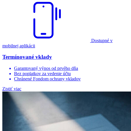
Dostupné v
mobilnej aplikácii
Termínované vklady
Garantovaný výnos od prvého dňa
Bez poplatkov za vedenie účtu
Chránené Fondom ochrany vkladov
Zistiť viac