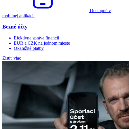
Dostupné v
mobilnej aplikácii
Bežné účty
Efektívna správa financií
EUR a CZK na jednom mieste
Okamžité platby
Zistiť viac