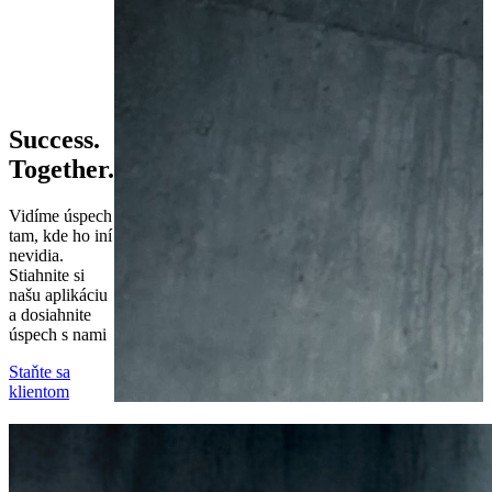
Success.
Together.
Vidíme úspech
tam, kde ho iní
nevidia.
Stiahnite si
našu aplikáciu
a dosiahnite
úspech s nami
Staňte sa
klientom