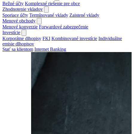
Bežné účty
Komplexné riešenie pre obce
Zhodnotenie vkladov
Sporiace účty
Termínované vklady
Zaistené vklady
Menové obchody
Menové konverzie
Forwardové zabezpečenie
Investície
Korporátne dlhopisy
FKI
Kombinované investície
Individuálne
emisie dlhopisov
Stať sa klientom
Internet Banking