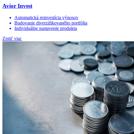
Avior Invest
Automatická reinvestícia výnosov
Budovanie diverzifikovaného portfólia
Individuálne nastavenie produktu
Zistiť viac