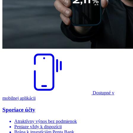
Dostupné v
mobilnej aplikácii
Sporiace účty
Atraktívny výnos bez podmienok
Peniaze vždy k dispozícii
Brána k investíciám Penta Bank