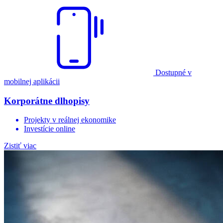
Dostupné v
mobilnej aplikácii
Korporátne dlhopisy
Projekty v reálnej ekonomike
Investície online
Zistiť viac