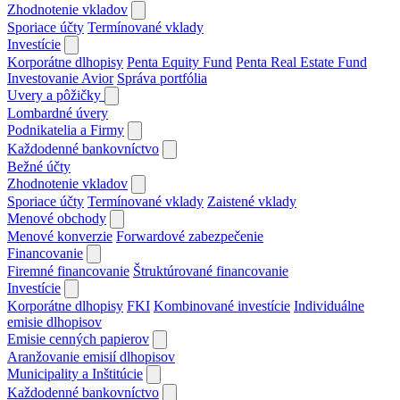
Zhodnotenie vkladov
Sporiace účty
Termínované vklady
Investície
Korporátne dlhopisy
Penta Equity Fund
Penta Real Estate Fund
Investovanie Avior
Správa portfólia
Uvery a pôžičky
Lombardné úvery
Podnikatelia a Firmy
Každodenné bankovníctvo
Bežné účty
Zhodnotenie vkladov
Sporiace účty
Termínované vklady
Zaistené vklady
Menové obchody
Menové konverzie
Forwardové zabezpečenie
Financovanie
Firemné financovanie
Štruktúrované financovanie
Investície
Korporátne dlhopisy
FKI
Kombinované investície
Individuálne
emisie dlhopisov
Emisie cenných papierov
Aranžovanie emisií dlhopisov
Municipality a Inštitúcie
Každodenné bankovníctvo