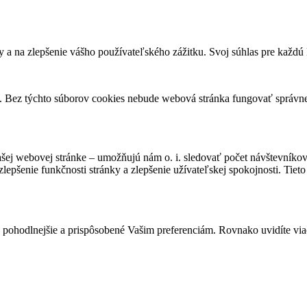
 a na zlepšenie vášho používateľského zážitku. Svoj súhlas pre každ
y. Bez týchto súborov cookies nebude webová stránka fungovať správn
ašej webovej stránke – umožňujú nám o. i. sledovať počet návštevníko
lepšenie funkčnosti stránky a zlepšenie užívateľskej spokojnosti. Tie
hodlnejšie a prispôsobené Vašim preferenciám. Rovnako uvidíte viac