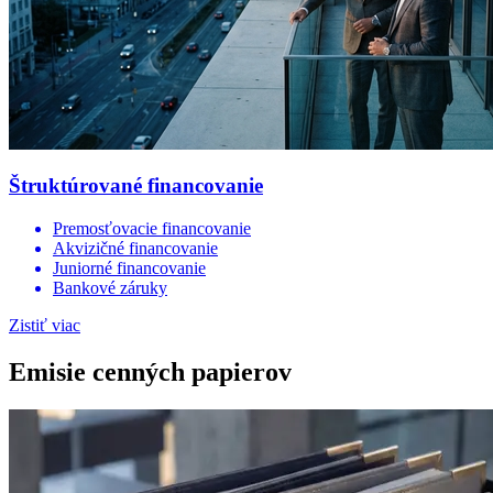
Štruktúrované financovanie
Premosťovacie financovanie
Akvizičné financovanie
Juniorné financovanie
Bankové záruky
Zistiť viac
Emisie cenných papierov