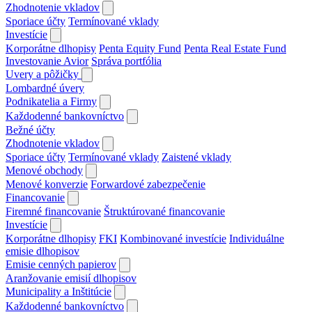
Zhodnotenie vkladov
Sporiace účty
Termínované vklady
Investície
Korporátne dlhopisy
Penta Equity Fund
Penta Real Estate Fund
Investovanie Avior
Správa portfólia
Uvery a pôžičky
Lombardné úvery
Podnikatelia a Firmy
Každodenné bankovníctvo
Bežné účty
Zhodnotenie vkladov
Sporiace účty
Termínované vklady
Zaistené vklady
Menové obchody
Menové konverzie
Forwardové zabezpečenie
Financovanie
Firemné financovanie
Štruktúrované financovanie
Investície
Korporátne dlhopisy
FKI
Kombinované investície
Individuálne
emisie dlhopisov
Emisie cenných papierov
Aranžovanie emisií dlhopisov
Municipality a Inštitúcie
Každodenné bankovníctvo