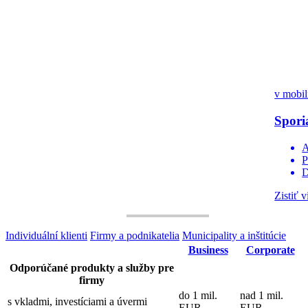
v mobil
Spori
A
P
D
Zistiť v
Individuální klienti
Firmy a podnikatelia
Municipality a inštitúcie
Business
Corporate
Odporúčané produkty a služby pre
firmy
do 1 mil.
nad 1 mil.
s vkladmi, investíciami a úvermi
EUR
EUR