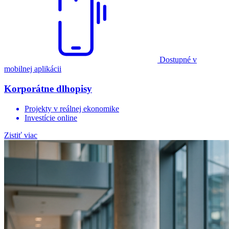
Dostupné v
mobilnej aplikácii
Korporátne dlhopisy
Projekty v reálnej ekonomike
Investície online
Zistiť viac