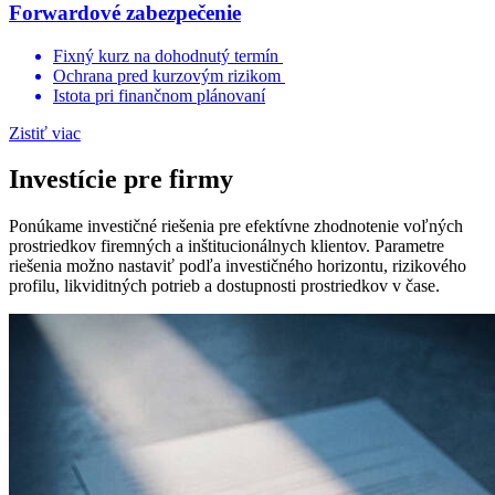
Forwardové zabezpečenie
Fixný kurz na dohodnutý termín
Ochrana pred kurzovým rizikom
Istota pri finančnom plánovaní
Zistiť viac
Investície pre firmy
Ponúkame investičné riešenia pre efektívne zhodnotenie voľných
prostriedkov firemných a inštitucionálnych klientov. Parametre
riešenia možno nastaviť podľa investičného horizontu, rizikového
profilu, likviditných potrieb a dostupnosti prostriedkov v čase.