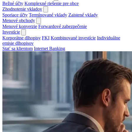
Bežné účty
Komplexné riešenie pre obce
Zhodnotenie vkladov
Sporiace účty
Termínované vklady
Zaistené vklady
Menové obchody
Menové konverzie
Forwardové zabezpečenie
Investície
Korporátne dlhopisy
FKI
Kombinované investície
Individuálne
emisie dlhopisov
Stať sa klientom
Internet Banking