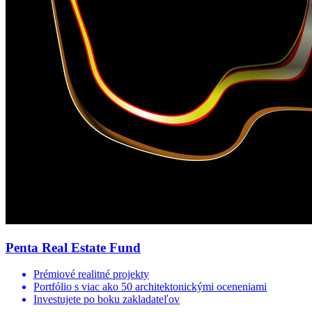
Penta Real Estate Fund
Prémiové realitné projekty
Portfólio s viac ako 50 architektonickými oceneniami
Investujete po boku zakladateľov