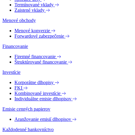
Termínované vklady
Zaistené vklady
Menové obchody
Menové konverzie
Forwardové zabezpečenie
Financovanie
Firemné financovanie
Štruktúrované financovanie
Investície
Korporátne dlhopisy
FKI
Kombinované investície
Individuálne emisie dlhopisov
Emisie cenných papierov
Aranžovanie emisií dlhopisov
Každodenné bankovníctvo