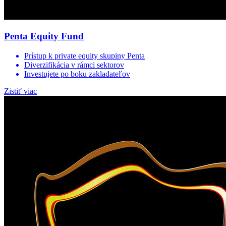
Penta Equity Fund
Prístup k private equity skupiny Penta
Diverzifikácia v rámci sektorov
Investujete po boku zakladateľov
Zistiť viac