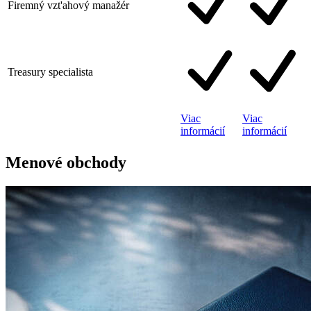
Firemný vzt'ahový manažér
Treasury specialista
Viac
Viac
informácií
informácií
Menové obchody