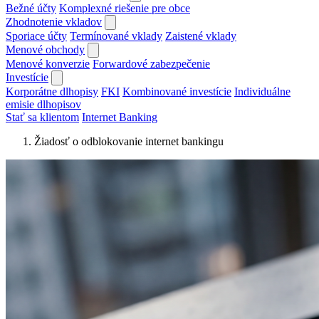
Bežné účty
Komplexné riešenie pre obce
Zhodnotenie vkladov
Sporiace účty
Termínované vklady
Zaistené vklady
Menové obchody
Menové konverzie
Forwardové zabezpečenie
Investície
Korporátne dlhopisy
FKI
Kombinované investície
Individuálne
emisie dlhopisov
Stať sa klientom
Internet Banking
Žiadosť o odblokovanie internet bankingu