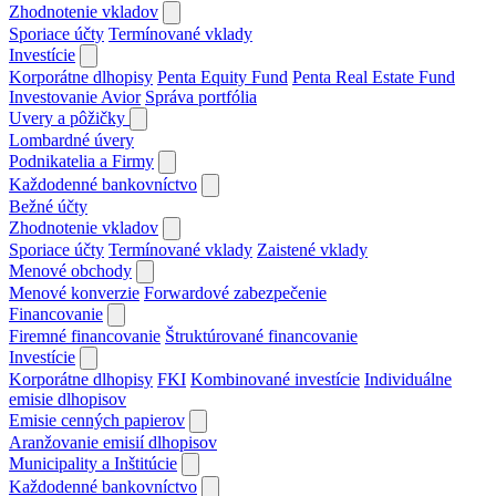
Zhodnotenie vkladov
Sporiace účty
Termínované vklady
Investície
Korporátne dlhopisy
Penta Equity Fund
Penta Real Estate Fund
Investovanie Avior
Správa portfólia
Uvery a pôžičky
Lombardné úvery
Podnikatelia a Firmy
Každodenné bankovníctvo
Bežné účty
Zhodnotenie vkladov
Sporiace účty
Termínované vklady
Zaistené vklady
Menové obchody
Menové konverzie
Forwardové zabezpečenie
Financovanie
Firemné financovanie
Štruktúrované financovanie
Investície
Korporátne dlhopisy
FKI
Kombinované investície
Individuálne
emisie dlhopisov
Emisie cenných papierov
Aranžovanie emisií dlhopisov
Municipality a Inštitúcie
Každodenné bankovníctvo