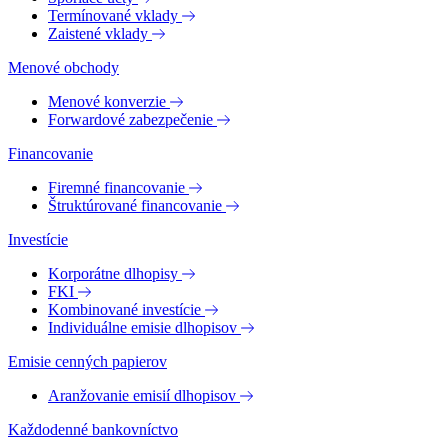
Termínované vklady
Zaistené vklady
Menové obchody
Menové konverzie
Forwardové zabezpečenie
Financovanie
Firemné financovanie
Štruktúrované financovanie
Investície
Korporátne dlhopisy
FKI
Kombinované investície
Individuálne emisie dlhopisov
Emisie cenných papierov
Aranžovanie emisií dlhopisov
Každodenné bankovníctvo