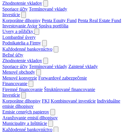
Zhodnotenie vkladov
Sporiace účty
Termínované vklady
Investície
Korporátne dlhopisy
Penta Equity Fund
Penta Real Estate Fund
Investovanie Avior
Správa portfólia
Uvery a pôžičky
Lombardné úvery
Podnikatelia a Firmy
Každodenné bankovníctvo
Bežné účty
Zhodnotenie vkladov
Sporiace účty
Termínované vklady
Zaistené vklady
Menové obchody
Menové konverzie
Forwardové zabezpečenie
Financovanie
Firemné financovanie
Štruktúrované financovanie
Investície
Korporátne dlhopisy
FKI
Kombinované investície
Individuálne
emisie dlhopisov
Emisie cenných papierov
Aranžovanie emisií dlhopisov
Municipality a Inštitúcie
Každodenné bankovníctvo