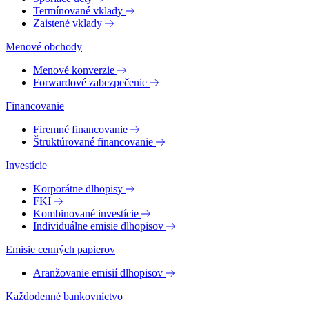
Termínované vklady
Zaistené vklady
Menové obchody
Menové konverzie
Forwardové zabezpečenie
Financovanie
Firemné financovanie
Štruktúrované financovanie
Investície
Korporátne dlhopisy
FKI
Kombinované investície
Individuálne emisie dlhopisov
Emisie cenných papierov
Aranžovanie emisií dlhopisov
Každodenné bankovníctvo