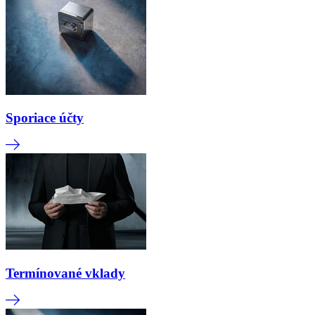
Sporiace účty
Termínované vklady