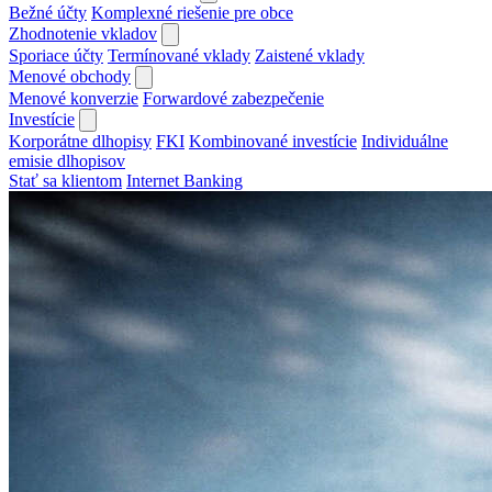
Bežné účty
Komplexné riešenie pre obce
Zhodnotenie vkladov
Sporiace účty
Termínované vklady
Zaistené vklady
Menové obchody
Menové konverzie
Forwardové zabezpečenie
Investície
Korporátne dlhopisy
FKI
Kombinované investície
Individuálne
emisie dlhopisov
Stať sa klientom
Internet Banking