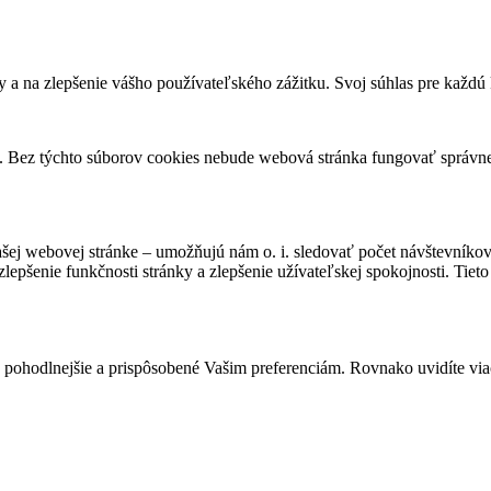
 a na zlepšenie vášho používateľského zážitku. Svoj súhlas pre každ
y. Bez týchto súborov cookies nebude webová stránka fungovať správn
ašej webovej stránke – umožňujú nám o. i. sledovať počet návštevníko
lepšenie funkčnosti stránky a zlepšenie užívateľskej spokojnosti. Tie
hodlnejšie a prispôsobené Vašim preferenciám. Rovnako uvidíte viac