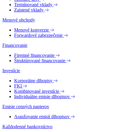
Termínované vklady
Zaistené vklady
Menové obchody
Menové konverzie
Forwardové zabezpečenie
Financovanie
Firemné financovanie
Štruktúrované financovanie
Investície
Korporátne dlhopisy
FKI
Kombinované investície
Individuálne emisie dlhopisov
Emisie cenných papierov
Aranžovanie emisií dlhopisov
Každodenné bankovníctvo