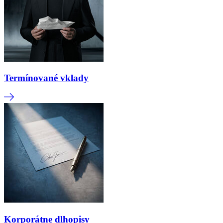
Termínované vklady
Korporátne dlhopisy