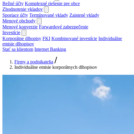
Bežné účty
Komplexné riešenie pre obce
Zhodnotenie vkladov
Sporiace účty
Termínované vklady
Zaistené vklady
Menové obchody
Menové konverzie
Forwardové zabezpečenie
Investície
Korporátne dlhopisy
FKI
Kombinované investície
Individuálne
emisie dlhopisov
Stať sa klientom
Internet Banking
Firmy a podnikatelia
Individuálne emisie korporátnych dlhopisov