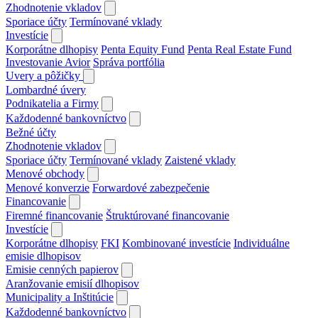
Zhodnotenie vkladov
Sporiace účty
Termínované vklady
Investície
Korporátne dlhopisy
Penta Equity Fund
Penta Real Estate Fund
Investovanie Avior
Správa portfólia
Uvery a pôžičky
Lombardné úvery
Podnikatelia a Firmy
Každodenné bankovníctvo
Bežné účty
Zhodnotenie vkladov
Sporiace účty
Termínované vklady
Zaistené vklady
Menové obchody
Menové konverzie
Forwardové zabezpečenie
Financovanie
Firemné financovanie
Štruktúrované financovanie
Investície
Korporátne dlhopisy
FKI
Kombinované investície
Individuálne
emisie dlhopisov
Emisie cenných papierov
Aranžovanie emisií dlhopisov
Municipality a Inštitúcie
Každodenné bankovníctvo