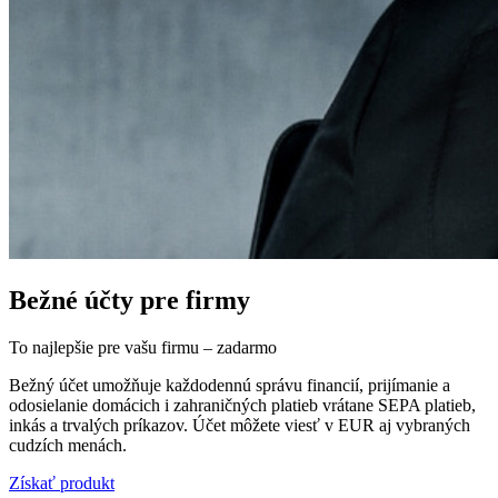
Bežné účty pre firmy
To najlepšie pre vašu firmu – zadarmo
Bežný účet umožňuje každodennú správu financií, prijímanie a
odosielanie domácich i zahraničných platieb vrátane SEPA platieb,
inkás a trvalých príkazov. Účet môžete viesť v EUR aj vybraných
cudzích menách.
Získať produkt