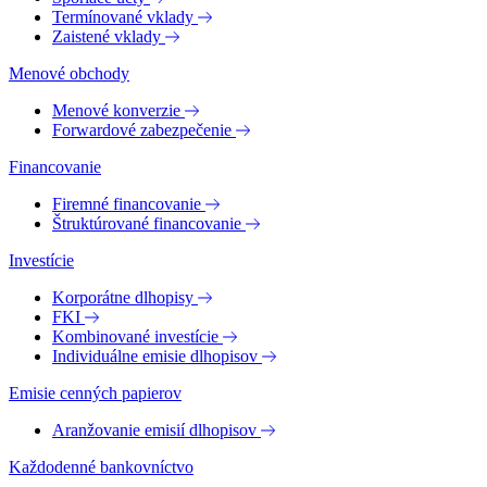
Termínované vklady
Zaistené vklady
Menové obchody
Menové konverzie
Forwardové zabezpečenie
Financovanie
Firemné financovanie
Štruktúrované financovanie
Investície
Korporátne dlhopisy
FKI
Kombinované investície
Individuálne emisie dlhopisov
Emisie cenných papierov
Aranžovanie emisií dlhopisov
Každodenné bankovníctvo