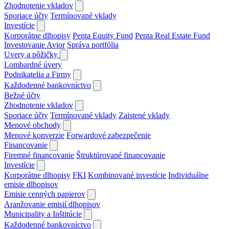
Zhodnotenie vkladov
Sporiace účty
Termínované vklady
Investície
Korporátne dlhopisy
Penta Equity Fund
Penta Real Estate Fund
Investovanie Avior
Správa portfólia
Uvery a pôžičky
Lombardné úvery
Podnikatelia a Firmy
Každodenné bankovníctvo
Bežné účty
Zhodnotenie vkladov
Sporiace účty
Termínované vklady
Zaistené vklady
Menové obchody
Menové konverzie
Forwardové zabezpečenie
Financovanie
Firemné financovanie
Štruktúrované financovanie
Investície
Korporátne dlhopisy
FKI
Kombinované investície
Individuálne
emisie dlhopisov
Emisie cenných papierov
Aranžovanie emisií dlhopisov
Municipality a Inštitúcie
Každodenné bankovníctvo