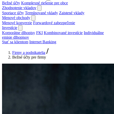
Bežné účty
Komplexné riešenie pre obce
Zhodnotenie vkladov
Sporiace účty
Termínované vklady
Zaistené vklady
Menové obchody
Menové konverzie
Forwardové zabezpečenie
Investície
Korporátne dlhopisy
FKI
Kombinované investície
Individuálne
emisie dlhopisov
Stať sa klientom
Internet Banking
Firmy a podnikatelia
Bežné účty pre firmy