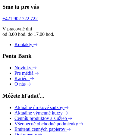
Sme tu pre vás
+421 902 722 722
V pracovné dni
od 8.00 hod. do 17.00 hod.
Kontakty
Penta Bank
Novinky
Pre médiá
Kariéra
O nás
Môžete hľadať...
Aktuálne úrokové sadzby
Aktuálne výmenné kurzy
Cenník produktov a služieb
Všeobecné obchodné podmienky
Emitenti cenných papierov
Dokumenty