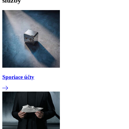
služby
Sporiace účty